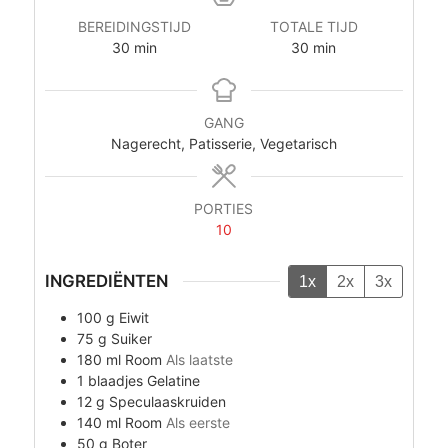
BEREIDINGSTIJD
TOTALE TIJD
minuten
minuten
30
min
30
min
GANG
Nagerecht, Patisserie, Vegetarisch
PORTIES
10
INGREDIËNTEN
1x
2x
3x
100
g
Eiwit
75
g
Suiker
180
ml
Room
Als laatste
1
blaadjes
Gelatine
12
g
Speculaaskruiden
140
ml
Room
Als eerste
50
g
Boter