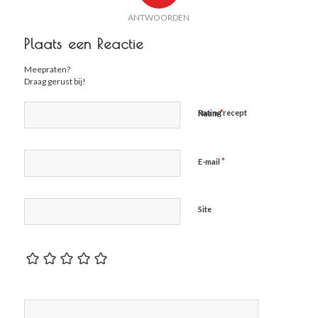
ANTWOORDEN
Plaats een Reactie
Meepraten?
Draag gerust bij!
*
Rating recept
Naam
*
E-mail
Site