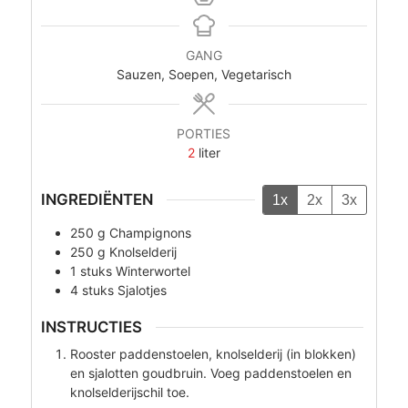
GANG
Sauzen, Soepen, Vegetarisch
PORTIES
2
liter
INGREDIËNTEN
1x
2x
3x
250
g
Champignons
250
g
Knolselderij
1
stuks
Winterwortel
4
stuks
Sjalotjes
INSTRUCTIES
Rooster paddenstoelen, knolselderij (in blokken)
en sjalotten goudbruin. Voeg paddenstoelen en
knolselderijschil toe.