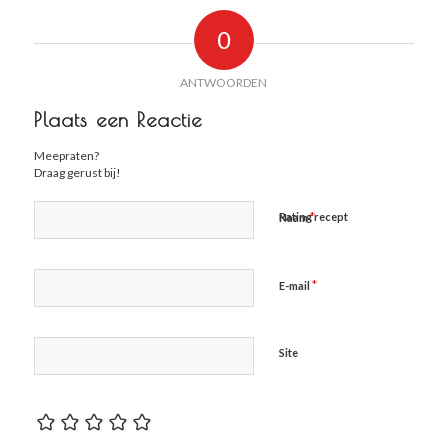
0
ANTWOORDEN
Plaats een Reactie
Meepraten?
Draag gerust bij!
*
Rating recept
Naam
*
E-mail
Site