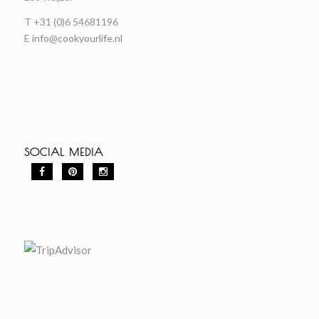
T +31 (0)6 54681196
E
info@cookyourlife.nl
SOCIAL MEDIA