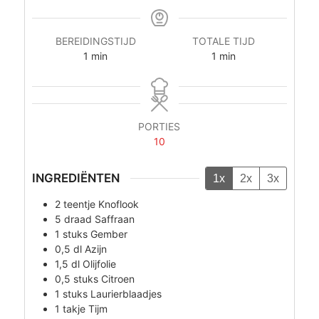
BEREIDINGSTIJD
TOTALE TIJD
minuut
minuut
1
min
1
min
PORTIES
10
INGREDIËNTEN
1x
2x
3x
2
teentje
Knoflook
5
draad
Saffraan
1
stuks
Gember
0,5
dl
Azijn
1,5
dl
Olijfolie
0,5
stuks
Citroen
1
stuks
Laurierblaadjes
1
takje
Tijm