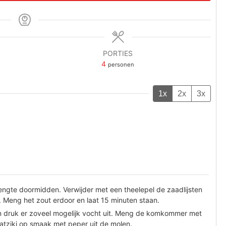
PORTIES
4
personen
1x
2x
3x
ngte doormidden. Verwijder met een theelepel de zaadlijsten
. Meng het zout erdoor en laat 15 minuten staan.
 druk er zoveel mogelijk vocht uit. Meng de komkommer met
zatziki op smaak met peper uit de molen.