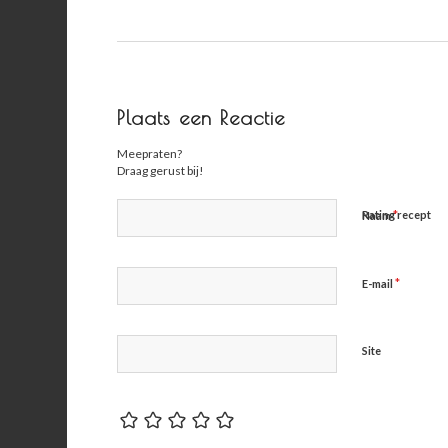
Plaats een Reactie
Meepraten?
Draag gerust bij!
*
Rating recept
Naam
*
E-mail
Site