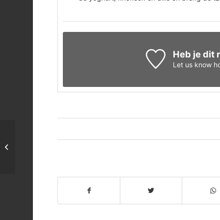
Heb je dit
Let us know
ho
Pilav met tomaten en aubergine