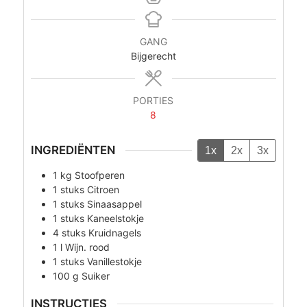
GANG
Bijgerecht
PORTIES
8
INGREDIËNTEN
1x
2x
3x
1
kg
Stoofperen
1
stuks
Citroen
1
stuks
Sinaasappel
1
stuks
Kaneelstokje
4
stuks
Kruidnagels
1
l
Wijn. rood
1
stuks
Vanillestokje
100
g
Suiker
INSTRUCTIES