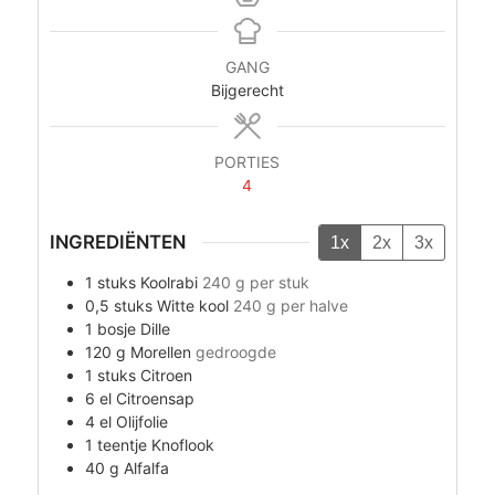
GANG
Bijgerecht
PORTIES
4
INGREDIËNTEN
1x
2x
3x
1
stuks
Koolrabi
240 g per stuk
0,5
stuks
Witte kool
240 g per halve
1
bosje
Dille
120
g
Morellen
gedroogde
1
stuks
Citroen
6
el
Citroensap
4
el
Olijfolie
1
teentje
Knoflook
40
g
Alfalfa