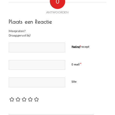
0
ANTWOORDEN
Plaats een Reactie
Meepraten?
Draag gerust bij!
*
Rating recept
Naam
*
E-mail
Site