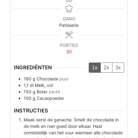
GANG
Patisserie
PORTIES
30
INGREDIËNTEN
1x
2x
3x
160
g
Chocolade
puur
1,1
dl
Melk, vol
150
g
Boter
zacht
100
g
Cacaopoeder
INSTRUCTIES
Maak eerst de ganache. Smelt de chocolade in
de melk en roer goed door elkaar. Haal
onmiddellijk van het vuur wanneer alle chocolade