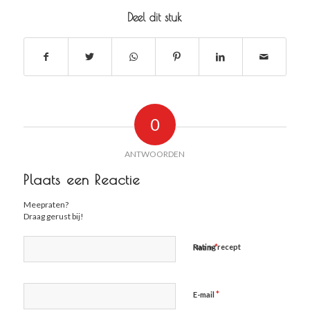
Deel dit stuk
0
ANTWOORDEN
Plaats een Reactie
Meepraten?
Draag gerust bij!
*
Rating recept
Naam
*
E-mail