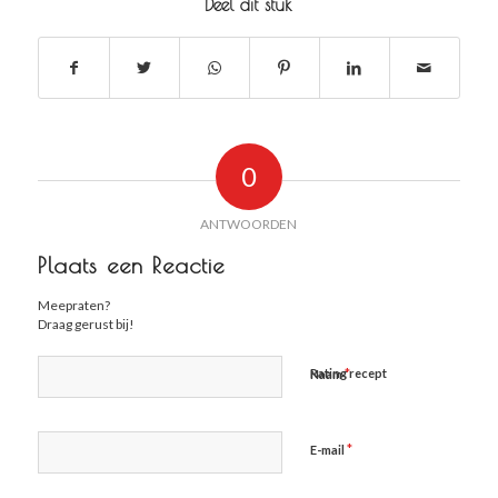
Deel dit stuk
0
ANTWOORDEN
Plaats een Reactie
Meepraten?
Draag gerust bij!
*
Rating recept
Naam
*
E-mail