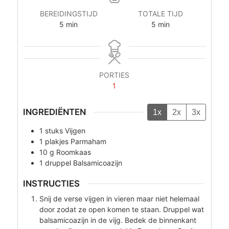
BEREIDINGSTIJD
TOTALE TIJD
minuten
minuten
5
min
5
min
PORTIES
1
INGREDIËNTEN
1x
2x
3x
1
stuks
Vijgen
1
plakjes
Parmaham
10
g
Roomkaas
1
druppel
Balsamicoazijn
INSTRUCTIES
Snij de verse vijgen in vieren maar niet helemaal
door zodat ze open komen te staan. Druppel wat
balsamicoazijn in de vijg. Bedek de binnenkant