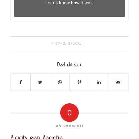
Let us know
how it was!
/
7 NOVEMBER 2016
Deel dit stuk
0
ANTWOORDEN
Plaats een Reactie