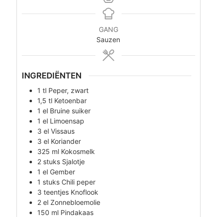
GANG
Sauzen
INGREDIËNTEN
1
tl
Peper, zwart
1,5
tl
Ketoenbar
1
el
Bruine suiker
1
el
Limoensap
3
el
Vissaus
3
el
Koriander
325
ml
Kokosmelk
2
stuks
Sjalotje
1
el
Gember
1
stuks
Chili peper
3
teentjes
Knoflook
2
el
Zonnebloemolie
150
ml
Pindakaas