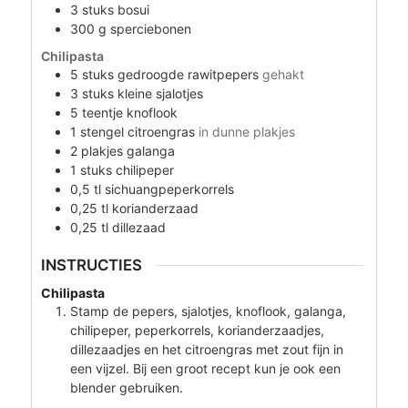
3
stuks
bosui
300
g
sperciebonen
Chilipasta
5
stuks
gedroogde rawitpepers
gehakt
3
stuks
kleine sjalotjes
5
teentje
knoflook
1
stengel
citroengras
in dunne plakjes
2
plakjes
galanga
1
stuks
chilipeper
0,5
tl
sichuangpeperkorrels
0,25
tl
korianderzaad
0,25
tl
dillezaad
INSTRUCTIES
Chilipasta
Stamp de pepers, sjalotjes, knoflook, galanga,
chilipeper, peperkorrels, korianderzaadjes,
dillezaadjes en het citroengras met zout fijn in
een vijzel. Bij een groot recept kun je ook een
blender gebruiken.