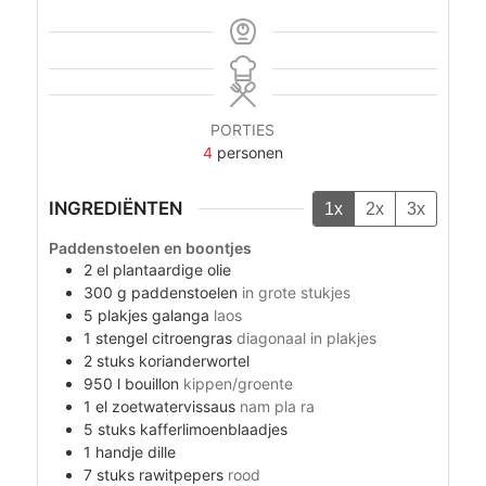
PORTIES
4
personen
INGREDIËNTEN
1x
2x
3x
Paddenstoelen en boontjes
2
el
plantaardige olie
300
g
paddenstoelen
in grote stukjes
5
plakjes
galanga
laos
1
stengel
citroengras
diagonaal in plakjes
2
stuks
korianderwortel
950
l
bouillon
kippen/groente
1
el
zoetwatervissaus
nam pla ra
5
stuks
kafferlimoenblaadjes
1
handje
dille
7
stuks
rawitpepers
rood