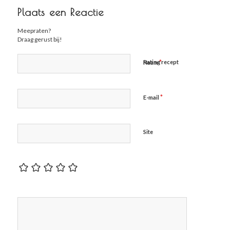
Plaats een Reactie
Meepraten?
Draag gerust bij!
*
Rating recept
Naam
*
E-mail
Site