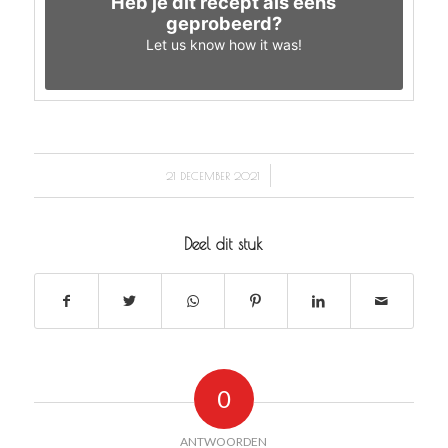
Heb je dit recept als eens
geprobeerd?
Let us know
how it was!
/
21 DECEMBER 2021
Deel dit stuk
0
ANTWOORDEN