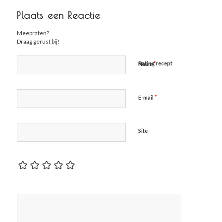
Plaats een Reactie
Meepraten?
Draag gerust bij!
*
Rating recept
Naam
*
E-mail
Site