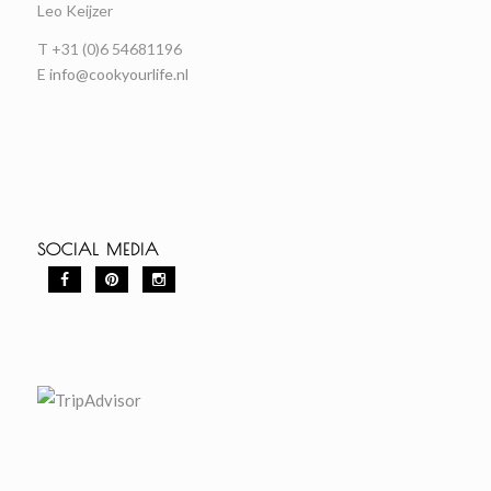
Leo Keijzer
T +31 (0)6 54681196
E
info@cookyourlife.nl
SOCIAL MEDIA