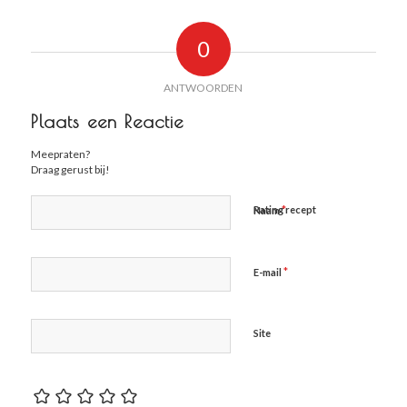
0
ANTWOORDEN
Plaats een Reactie
Meepraten?
Draag gerust bij!
*
Rating recept
Naam
*
E-mail
Site