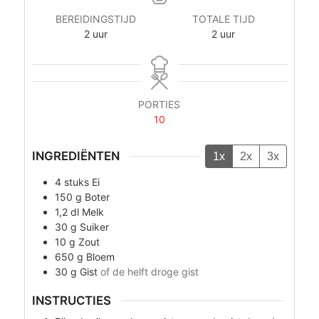
BEREIDINGSTIJD
TOTALE TIJD
uur
uur
2
uur
2
uur
PORTIES
10
INGREDIËNTEN
1x
2x
3x
4
stuks
Ei
150
g
Boter
1,2
dl
Melk
30
g
Suiker
10
g
Zout
650
g
Bloem
30
g
Gist
of de helft droge gist
INSTRUCTIES