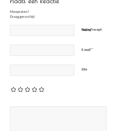
Plaats een Reactie
Meepraten?
Draag gerust bij!
*
Rating recept
Naam
*
E-mail
Site