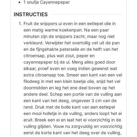
1
snufje
Cayennepeper
INSTRUCTIES
Fruit de snippers ui even in een eetlepel olie in
een matig warme koekenpan. Na een paar
minuten zijn de snippers zacht, maar nog niet
verkleurd. Verwijder het overtollig vet uit de pan
en de fijngehakte peterselie en de helft van het
citroensap, plus wat zout, peper en
cayennepeper bij de ui. Meng alles goed door
elkaar, proef even en voeg indien gewenst wat
extra citroensap toe. Smeer een kant van een vel
filodeeg in met een klein beetje olie, snijd het vel
doormidden en leg het ene deel boven op het
andere deel. Schep een portie van de vulling aan
een kant van het deeg, ongeveer 3 cm van de
rand. Druk met de bolle kant van een eetlepel
een mooi holletje in de vulling, anders loopt het ei
eruit. Breek een ei en laat het ei voorzichtig in de
vulling glijden. Vouw nu zorgvuldig en voorzichtig
eerst de korte kant van het deeg over de vulling,