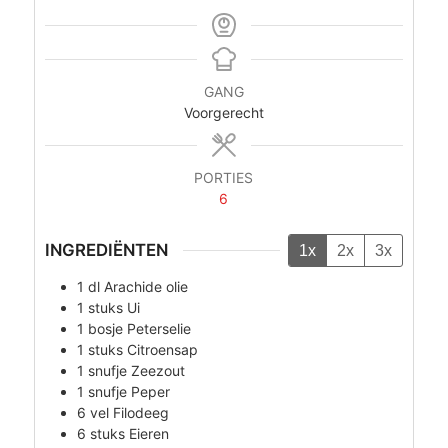
GANG
Voorgerecht
PORTIES
6
INGREDIËNTEN
1x
2x
3x
1
dl
Arachide olie
1
stuks
Ui
1
bosje
Peterselie
1
stuks
Citroensap
1
snufje
Zeezout
1
snufje
Peper
6
vel
Filodeeg
6
stuks
Eieren