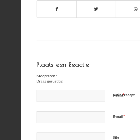
Plaats een Reactie
Meepraten?
Draag gerust bij!
*
Rating recept
Naam
*
E-mail
Site