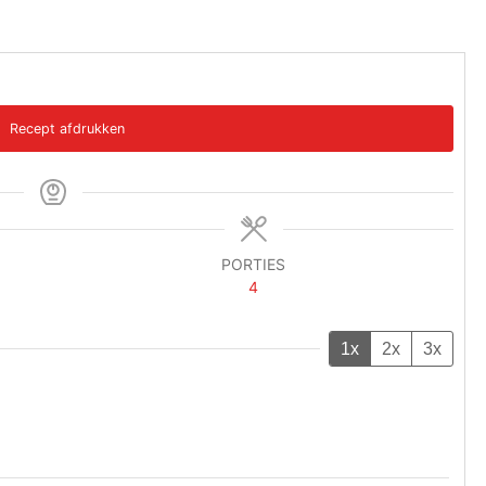
Recept afdrukken
PORTIES
4
1x
2x
3x