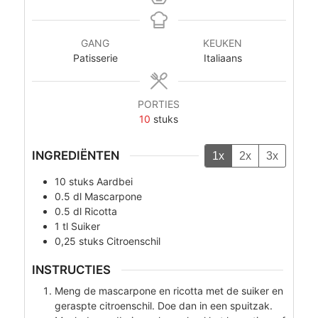
GANG
KEUKEN
Patisserie
Italiaans
PORTIES
10
stuks
INGREDIËNTEN
1x
2x
3x
10
stuks
Aardbei
0.5
dl
Mascarpone
0.5
dl
Ricotta
1
tl
Suiker
0,25
stuks
Citroenschil
INSTRUCTIES
Meng de mascarpone en ricotta met de suiker en
geraspte citroenschil. Doe dan in een spuitzak.