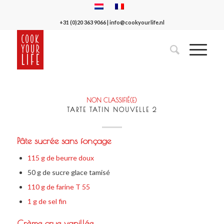
+31 (0)20 363 9066
|
info@cookyourlife.nl
NON CLASSIFIÉ(E)
TARTE TATIN NOUVELLE 2
Pâte sucrée sans fonçage
115 g de beurre doux
50 g de sucre glace tamisé
110 g de farine T 55
1 g de sel fin
Crème crue vanillée