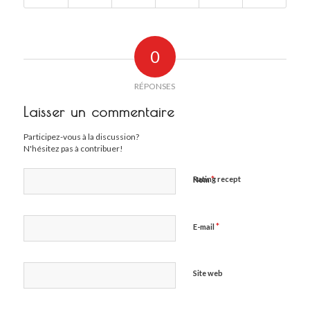
0
RÉPONSES
Laisser un commentaire
Participez-vous à la discussion?
N'hésitez pas à contribuer!
*
Rating recept
Nom
*
E-mail
Site web