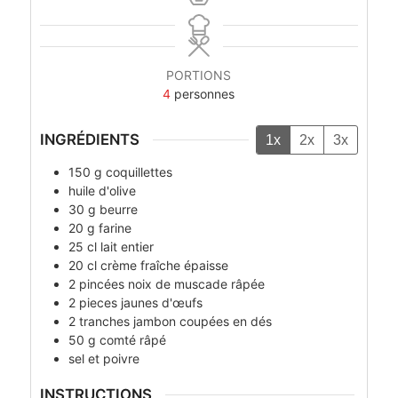
PORTIONS
4
personnes
INGRÉDIENTS
1x
2x
3x
150
g
coquillettes
huile d'olive
30
g
beurre
20
g
farine
25
cl
lait entier
20
cl
crème fraîche épaisse
2
pincées
noix de muscade râpée
2
pieces
jaunes d'œufs
2
tranches
jambon coupées en dés
50
g
comté râpé
sel et poivre
INSTRUCTIONS