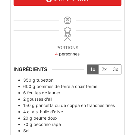
PORTIONS
4
personnes
INGRÉDIENTS
1x
2x
3x
350
g
tubettoni
600
g
pommes de terre à chair ferme
6
feuilles de laurier
2
gousses d'ail
150
g
pancetta ou de coppa en tranches fines
4
c. à s.
huile d'olive
20
g
beurre doux
70
g
pecorino râpé
Sel