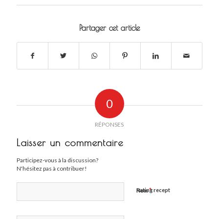
Partager cet article
0
RÉPONSES
Laisser un commentaire
Participez-vous à la discussion?
N'hésitez pas à contribuer!
*
Rating recept
Nom